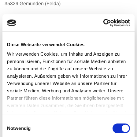
35329 Gemünden (Felda)
Telefon:
06634 9178633
Telefax: 06634 9178634
Diese Webseite verwendet Cookies
E-Mail:
pflegeteamfalkundhevlik@t-online.de
URL:
www.pflegeteamfalkundhevlik.de
Wir verwenden Cookies, um Inhalte und Anzeigen zu
personalisieren, Funktionen für soziale Medien anbieten
zu können und die Zugriffe auf unsere Website zu
analysieren. Außerdem geben wir Informationen zu Ihrer
Gesellschafter: Barbara Hevlik und Reinhard Falk
Verwendung unserer Website an unsere Partner für
soziale Medien, Werbung und Analysen weiter. Unsere
Wir sind weder bereit noch verpflichtet, an einem
Partner führen diese Informationen möglicherweise mit
Streitbeilegungsverfahren vor einer
weiteren Daten zusammen, die Sie ihnen bereitgestellt
Verbraucherschlichtungsstelle teilzunehmen.
haben oder die sie im Rahmen Ihrer Nutzung der Dienste
gesammelt haben.
Einwilligungsauswahl
Notwendig