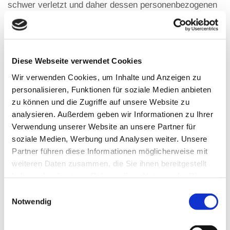
schwer verletzt und daher dessen personenbezogenen
Daten z.B. an einen Arzt weitergegeben werden.
Die Verarbeitung beruht auf Art. 6 I lit. f DSGVO, wenn
die Verarbeitung zur Wahrung der berechtigten
Diese Webseite verwendet Cookies
Interessen des Verantwortlichen oder eines Dritten
erforderlich ist, sofern nicht die Interessen oder
Wir verwenden Cookies, um Inhalte und Anzeigen zu
personalisieren, Funktionen für soziale Medien anbieten
Grundrechte und Grundfreiheiten der betroffenen
zu können und die Zugriffe auf unsere Website zu
Person, die den Schutz personenbezogener Daten
analysieren. Außerdem geben wir Informationen zu Ihrer
erfordern, überwiegen.
Verwendung unserer Website an unsere Partner für
soziale Medien, Werbung und Analysen weiter. Unsere
Erhebung und Speicherung von Nutzungsdaten
Partner führen diese Informationen möglicherweise mit
Zur Optimierung unserer Webseite sammeln und
weiteren Daten zusammen, die Sie ihnen bereitgestellt
haben oder die sie im Rahmen Ihrer Nutzung der Dienste
speichern wir für 30 Tage Daten wie z. B. Datum und
gesammelt haben.
Uhrzeit des Seitenaufrufs, die Seite, von der Sie unsere
Einwilligungsauswahl
Notwendig
Seite aufgerufen haben und ähnliches, sofern Sie dieser
Datenerhebung und -speicherung nicht widersprechen.